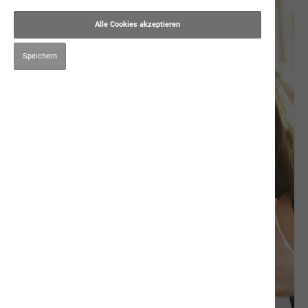
Alle Cookies akzeptieren
Speichern